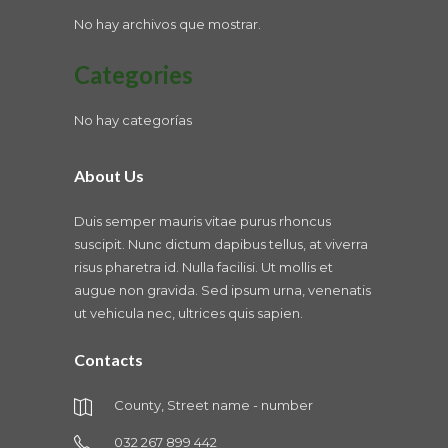
No hay archivos que mostrar.
Categories
No hay categorías
About Us
Duis semper mauris vitae purus rhoncus
suscipit. Nunc dictum dapibus tellus, at viverra
risus pharetra id. Nulla facilisi. Ut mollis et
augue non gravida. Sed ipsum urna, venenatis
ut vehicula nec, ultrices quis sapien.
Contacts
County, Street name - number
032 267 899 442